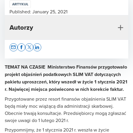
ARTYKUŁ
Published:
January 25, 2021
Autorzy
Opens In A New Window/tab
Opens In A New Window/tab
Opens In A New Window/tab
Opens In A New Window/tab
TEMAT NA CZASIE Ministerstwo Finansów przygotowało
projekt
objaśnień podatkowych SLIM VAT dotyczących
pakietu uproszczeń, który wszedł w życie 1 stycznia 2021
Ewa Matyszewska
r. Najwięcej miejsca poświecono w nich korekcie faktur.
Dyrektor ds. Komunikacji i Zrównoważonego Rozwoju
Przygotowane przez resort finansów objaśnienia SLIM VAT
będą miały moc wiążącą dla administracji skarbowej.
Obecnie trwają konsultacje. Przedsiębiorcy mogą zgłaszać
swoje uwagi do 1 lutego 2021 r.
Przypomnijmy, że 1 stycznia 2021 r. weszła w życie