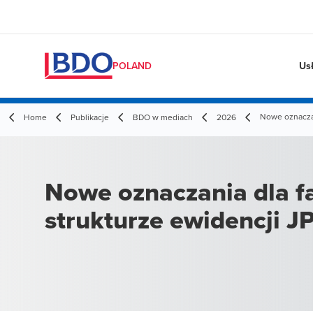
Us
POLAND
Nowe oznaczan
Home
Publikacje
BDO w mediach
2026
Nowe oznaczania dla f
strukturze ewidencji J