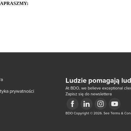
 – ZAPRASZMY:
Ludzie pomagają lu
ra
At BDO, we believe exceptional clien
ityka prywatności
Zapisz się do newslettera
ow/tab
Opens in a new window/tab
BDO Copyright © 2026. See Terms & Condi
Opens in a new window/tab
Opens in a new win
Opens in a 