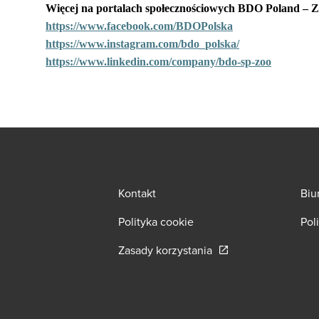
Więcej na portalach społecznościowych BDO Poland
https://www.facebook.com/BDOPolska
https://www.instagram.com/bdo_polska/
https://www.linkedin.com/company/bdo-sp-zoo
Kontakt
Biu
Polityka cookie
Pol
Opens in a new wind
Zasady korzystania