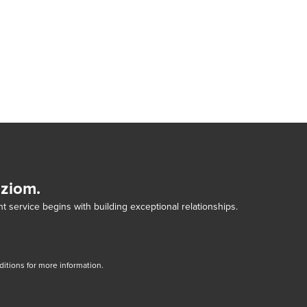
dziom.
t service begins with building exceptional relationships.
tions for more information.
dow/tab
new window/tab