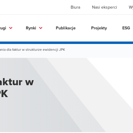
Biura
Nasi eksperci
W
ługi
Rynki
Publikacje
Projekty
ESG
ia dla faktur w strukturze ewidencji JPK
aktur w
PK