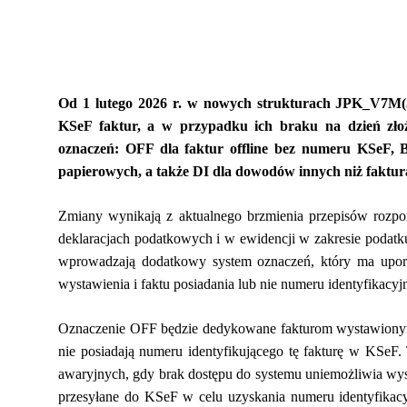
Od 1 lutego 2026 r. w nowych strukturach JPK_V7M
KSeF faktur, a w przypadku ich braku na dzień złoż
oznaczeń: OFF dla faktur offline bez numeru KSeF, B
papierowych, a także DI dla dowodów innych niż faktur
Zmiany wynikają z aktualnego brzmienia przepisów rozp
deklaracjach podatkowych i w ewidencji w zakresie poda
wprowadzają dodatkowy system oznaczeń, który ma uporz
wystawienia i faktu posiadania lub nie numeru identyfikac
Oznaczenie OFF będzie dedykowane fakturom wystawionym w 
nie posiadają numeru identyfikującego tę fakturę w KSeF.
awaryjnych, gdy brak dostępu do systemu uniemożliwia wyst
przesyłane do KSeF w celu uzyskania numeru identyfikac