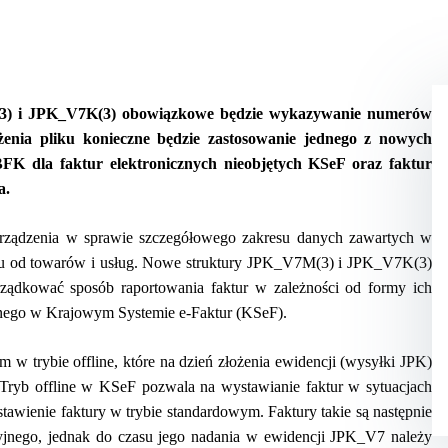
(3) i JPK_V7K(3) obowiązkowe będzie wykazywanie numerów
enia pliku konieczne będzie zastosowanie jednego z nowych
FK dla faktur elektronicznych nieobjętych KSeF oraz faktur
a.
orządzenia w sprawie szczegółowego zakresu danych zawartych w
tku od towarów i usług. Nowe struktury JPK_V7M(3) i JPK_V7K(3)
ądkować sposób raportowania faktur w zależności od formy ich
yjnego w Krajowym Systemie e-Faktur (KSeF).
trybie offline, które na dzień złożenia ewidencji (wysyłki JPK)
 Tryb offline w KSeF pozwala na wystawianie faktur w sytuacjach
awienie faktury w trybie standardowym. Faktury takie są następnie
yjnego, jednak do czasu jego nadania w ewidencji JPK_V7 należy