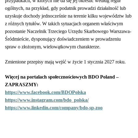
przypadkach, w których nie da się jej określić według reguł
ogólnych, na przykład, gdy podatnik prowadzi działalność lub
uzyskuje dochody jednocześnie na terenie kilku województw lub
z różnych tytułów. W takich sytuacjach organem właściwym
pozostanie Naczelnik Trzeciego Urzędu Skarbowego Warszawa-
Śródmieście, dysponujący doświadczeniem w prowadzeniu
spraw o złożonym, wielowątkowym charakterze.
Zmienione przepisy mają wejść w życie 1 stycznia 2027 roku.
Więcej na portalach społecznościowych BDO Poland –
ZAPRASZMY:
https://www.facebook.com/BDOPolska
https://www.instagram.com/bdo_polska/
https://www.linkedin.com/company/bdo-sp-zoo