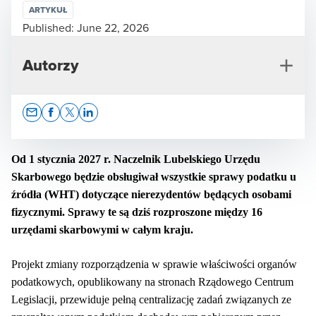
ARTYKUŁ
Published:
June 22, 2026
Autorzy
Opens In A New Window/tab
Opens In A New Window/tab
Opens In A New Window/tab
Opens In A New Window/tab
Od 1 stycznia 2027 r. Naczelnik Lubelskiego Urzędu
Skarbowego będzie obsługiwał wszystkie sprawy podatku u
źródła (WHT) dotyczące nierezydentów będących osobami
Ewa Matyszewska
fizycznymi. Sprawy te są dziś rozproszone między 16
Dyrektor ds. Komunikacji i Zrównoważonego Rozwoju
urzędami skarbowymi w całym kraju.
Projekt zmiany rozporządzenia w sprawie właściwości organów
podatkowych, opublikowany na stronach Rządowego Centrum
Legislacji, przewiduje pełną centralizację zadań związanych ze