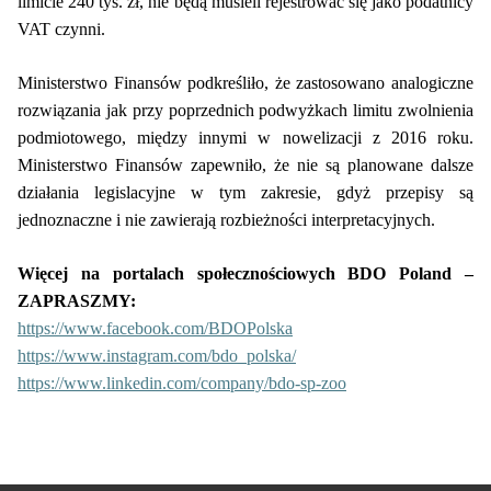
limicie 240 tys. zł, nie będą musieli rejestrować się jako podatnicy
VAT czynni.
Ministerstwo Finansów podkreśliło, że zastosowano analogiczne
rozwiązania jak przy poprzednich podwyżkach limitu zwolnienia
podmiotowego, między innymi w nowelizacji z 2016 roku.
Ministerstwo Finansów zapewniło, że nie są planowane dalsze
działania legislacyjne w tym zakresie, gdyż przepisy są
jednoznaczne i nie zawierają rozbieżności interpretacyjnych.
Więcej na portalach społecznościowych BDO Poland –
ZAPRASZMY:
https://www.facebook.com/BDOPolska
https://www.instagram.com/bdo_polska/
https://www.linkedin.com/company/bdo-sp-zoo