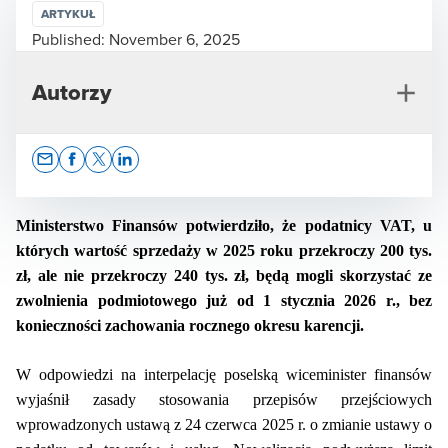
ARTYKUŁ
Published:
November 6, 2025
Autorzy
Opens In A New Window/tab
Opens In A New Window/tab
Opens In A New Window/tab
Opens In A New Window/tab
Ministerstwo Finansów potwierdziło, że podatnicy VAT, u
których wartość sprzedaży w 2025 roku przekroczy 200 tys.
zł, ale nie przekroczy 240 tys. zł, będą mogli skorzystać ze
Ewa Matyszewska
zwolnienia podmiotowego już od 1 stycznia 2026 r., bez
Dyrektor ds. Komunikacji i Zrównoważonego Rozwoju
konieczności zachowania rocznego okresu karencji.
W odpowiedzi na interpelację poselską wiceminister finansów
wyjaśnił zasady stosowania przepisów przejściowych
wprowadzonych ustawą z 24 czerwca 2025 r. o zmianie ustawy o