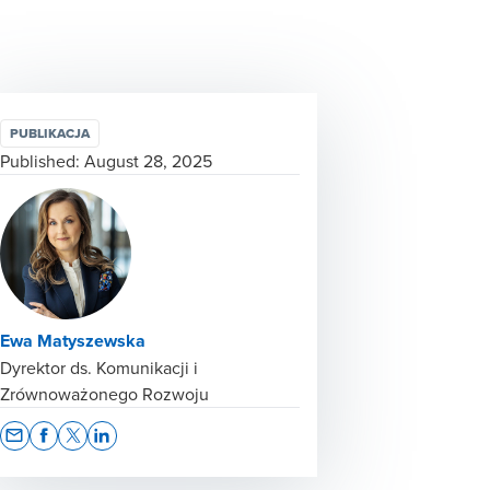
PUBLIKACJA
Published:
August 28, 2025
Ewa Matyszewska
Dyrektor ds. Komunikacji i
Zrównoważonego Rozwoju
Opens In A New Window/tab
Opens In A New Window/tab
Opens In A New Window/tab
Opens In A New Window/tab