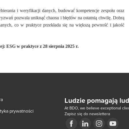
bierania i weryfikacji danych, budować kompetencje zespołu oraz
wyzwań pozwala uniknąć chaosu i błędów na ostatnią chwilę. Dobrą
 danych, co w praktyce przekłada się na większą pewność i jakość
j: ESG w praktyce z 28 sierpnia 2025 r.
Ludzie pomagają lu
ra
At BDO, we believe exceptional clien
ityka prywatności
Zapisz się do newslettera
ow/tab