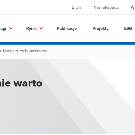
Biura
Nasi eksperci
W
ługi
Rynki
Publikacje
Projekty
ESG
a, której nie warto zmarnować
nie warto