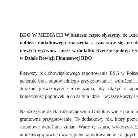
BDO W MEDIACH W biznesie często słyszymy, że „czas 
nabiera dodatkowego znaczenia – czas staje się prze
nowych wyzwań. - pisze w dodatku Rzeczpospolitej: ES
w Dziale Rewizji Finansowej BDO
Pierwszy rok obowiązkowego raportowania ESG w Polsce i
generuje brak odpowiedniego przygotowania i wdrożenia 
doraźne, prowizoryczne rozwiązania, aby zdążyć z rap
konieczność poprawek, a co za tym idzie – wyższe koszty i 
Na szczęście dzięki rozporządzeniu Omnibus wiele podmiot
gruntowne przygotowanie. To dodatkowy rok, który pozwa
stopniowe wdrażanie zmian. Warto tę szansę wykorzystać,
umożliwią sprawne i wiarygodne raportowanie w kolejnych l