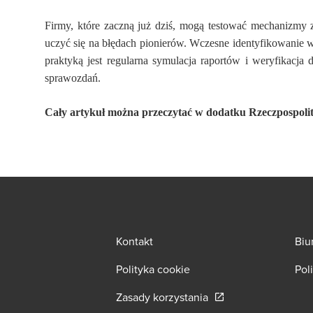
Firmy, które zaczną już dziś, mogą testować mechanizmy z
uczyć się na błędach pionierów. Wczesne identyfikowanie 
praktyką jest regularna symulacja raportów i weryfikacja
sprawozdań.
Cały artykuł można przeczytać w dodatku Rzeczpospolite
Kontakt
Biu
Polityka cookie
Pol
Opens in a new wind
Zasady korzystania