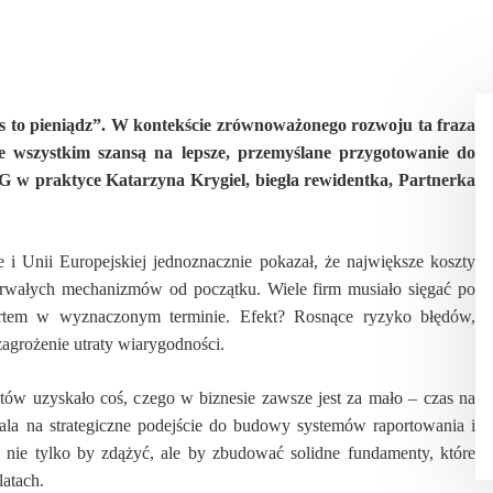
to pieniądz”. W kontekście zrównoważonego rozwoju ta fraza
de wszystkim szansą na lepsze, przemyślane przygotowanie do
G w praktyce Katarzyna Krygiel, biegła rewidentka, Partnerka
 Unii Europejskiej jednoznacznie pokazał, że największe koszty
trwałych mechanizmów od początku. Wiele firm musiało sięgać po
ortem w wyznaczonym terminie. Efekt? Rosnące ryzyko błędów,
zagrożenie utraty wiarygodności.
ów uzyskało coś, czego w biznesie zawsze jest za mało – czas na
la na strategiczne podejście do budowy systemów raportowania i
 nie tylko by zdążyć, ale by zbudować solidne fundamenty, które
atach.