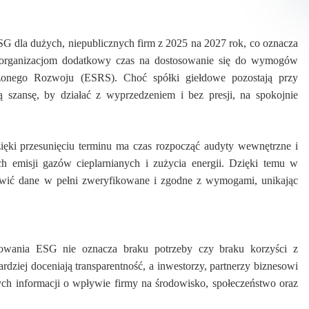
 dla dużych, niepublicznych firm z 2025 na 2027 rok, co oznacza
a organizacjom dodatkowy czas na dostosowanie się do wymogów
onego Rozwoju (ESRS). Choć spółki giełdowe pozostają przy
ą szansę, by działać z wyprzedzeniem i bez presji, na spokojnie
ięki przesunięciu terminu ma czas rozpocząć audyty wewnętrzne i
h emisji gazów cieplarnianych i zużycia energii. Dzięki temu w
awić dane w pełni zweryfikowane i zgodne z wymogami, unikając
towania ESG nie oznacza braku potrzeby czy braku korzyści z
bardziej doceniają transparentność, a inwestorzy, partnerzy biznesowi
nych informacji o wpływie firmy na środowisko, społeczeństwo oraz