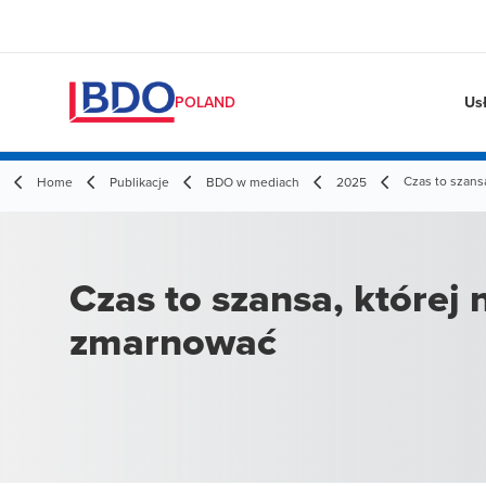
Us
POLAND
Czas to szans
Home
Publikacje
BDO w mediach
2025
Czas to szansa, której 
zmarnować