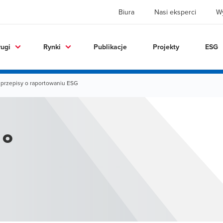
Biura
Nasi eksperci
W
ługi
Rynki
Publikacje
Projekty
ESG
 przepisy o raportowaniu ESG
 o