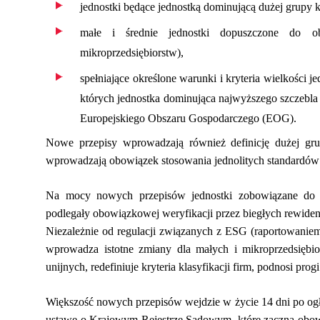
jednostki będące jednostką dominującą dużej grupy k
małe i średnie jednostki dopuszczone do
mikroprzedsiębiorstw),
spełniające określone warunki i kryteria wielkości 
których jednostka dominująca najwyższego szczebla
Europejskiego Obszaru Gospodarczego (EOG).
Nowe przepisy wprowadzają również definicję dużej grup
wprowadzają obowiązek stosowania jednolitych standard
Na mocy nowych przepisów jednostki zobowiązane do 
podlegały obowiązkowej weryfikacji przez biegłych rewide
Niezależnie od regulacji związanych z ESG (raportowanie
wprowadza istotne zmiany dla małych i mikroprzedsiębi
unijnych, redefiniuje kryteria klasyfikacji firm, podnosi p
Większość nowych przepisów wejdzie w życie 14 dni po ogł
ustawę o Krajowym Rejestrze Sądowym, które zaczną obowi