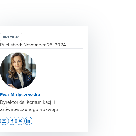
ARTYKUŁ
Published:
November 26, 2024
Ewa Matyszewska
Dyrektor ds. Komunikacji i
Zrównoważonego Rozwoju
Opens In A New Window/tab
Opens In A New Window/tab
Opens In A New Window/tab
Opens In A New Window/tab