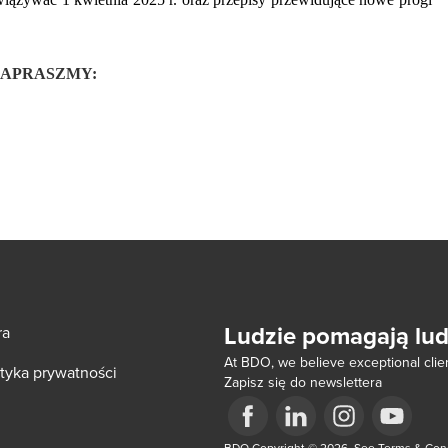
 – ZAPRASZMY:
Ludzie pomagają lu
ra
At BDO, we believe exceptional clien
ityka prywatności
Zapisz się do newslettera
ow/tab
BDO Copyright © 2026. See Terms & Condi