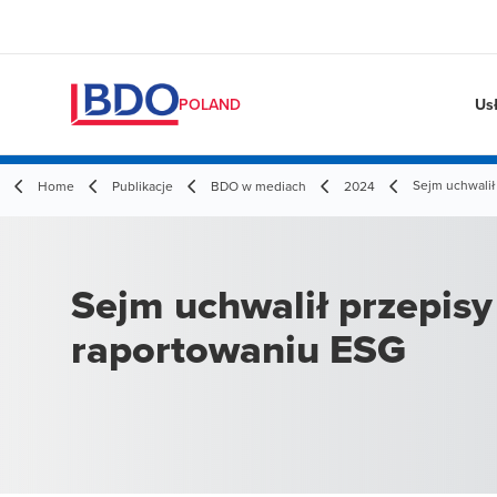
Us
POLAND
Sejm uchwalił
Home
Publikacje
BDO w mediach
2024
Sejm uchwalił przepisy
raportowaniu ESG