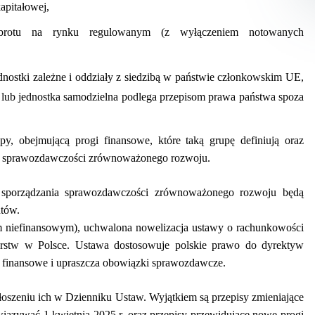
apitałowej,
 obrotu na rynku regulowanym
(z wyłączeniem notowanych
jednostki zależne i oddziały z siedzibą w państwie członkowskim UE,
 lub jednostka samodzielna podlega przepisom prawa państwa spoza
y, obejmującą progi finansowe, które taką grupę definiują oraz
ów sprawozdawczości zrównoważonego rozwoju.
sporządzania sprawozdawczości zrównoważonego rozwoju będą
ntów.
m niefinansowym), uchwalona nowelizacja ustawy o rachunkowości
orstw w Polsce. Ustawa dostosowuje polskie prawo do dyrektyw
rogi finansowe i upraszcza obowiązki sprawozdawcze.
oszeniu ich w Dzienniku Ustaw. Wyjątkiem są przepisy zmieniające
ązywać 1 kwietnia 2025 r. oraz przepisy przewidujące nowe progi