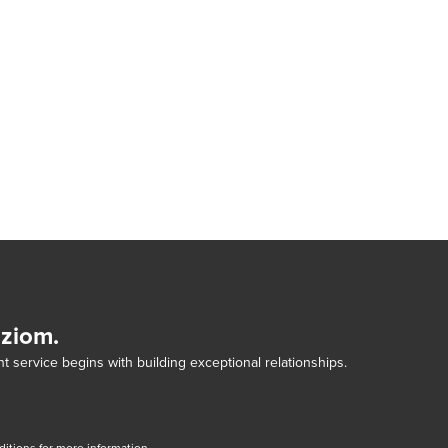
dziom.
t service begins with building exceptional relationships.
tions for more information.