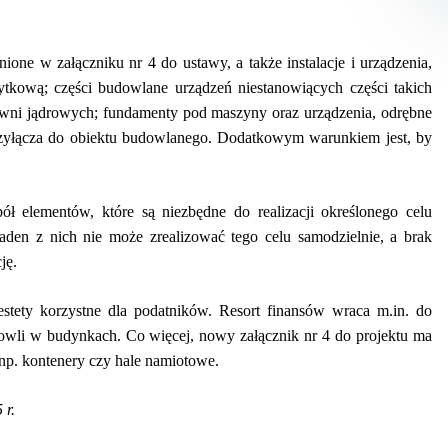
ione w załączniku nr 4 do ustawy, a także instalacje i urządzenia,
ytkową; części budowlane urządzeń niestanowiących części takich
owni jądrowych; fundamenty pod maszyny oraz urządzenia, odrębne
zyłącza do obiektu budowlanego. Dodatkowym warunkiem jest, by
ł elementów, które są niezbędne do realizacji określonego celu
den z nich nie może zrealizować tego celu samodzielnie, a brak
ję.
stety korzystne dla podatników. Resort finansów wraca m.in. do
owli w budynkach. Co więcej, nowy załącznik nr 4 do projektu ma
 np. kontenery czy hale namiotowe.
 r.