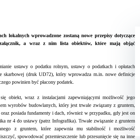
 lokalnych wprowadzone zostaną nowe przepisy dotyczące
załącznik, a wraz z nim lista obiektów, które mają objąć
mianie ustawy o podatku rolnym, ustawy o podatkach i opłatach
ie skarbowej (druk UD72), który wprowadza m.in. nowe definicje
 czego powinien być płacony podatek.
ię obiekt, wraz z instalacjami zapewniającymi możliwość jego
em wyrobów budowlanych, który jest trwale związany z gruntem,
oraz posiada fundamenty i dach, również w przypadku, gdy jest on
a nr 4 do ustawy (patrz Infografika). Trwałe związanie z gruntem
lanego z gruntem, które zapewnia mu stabilność i możliwość
zczyć, spowodować przemieszczenie lub przesunięcie się na inne