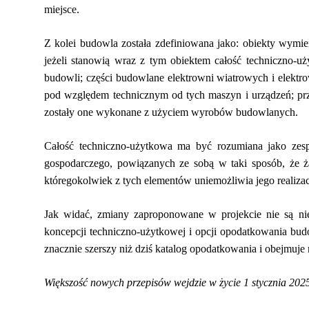
miejsce.
Z kolei budowla została zdefiniowana jako: obiekty wymien
jeżeli stanowią wraz z tym obiektem całość techniczno-uż
budowli; części budowlane elektrowni wiatrowych i elektr
pod względem technicznym od tych maszyn i urządzeń; pr
zostały one wykonane z użyciem wyrobów budowlanych.
Całość techniczno-użytkowa ma być rozumiana jako zespó
gospodarczego, powiązanych ze sobą w taki sposób, że ża
któregokolwiek z tych elementów uniemożliwia jego realizac
Jak widać, zmiany zaproponowane w projekcie nie są nie
koncepcji techniczno-użytkowej i opcji opodatkowania bud
znacznie szerszy niż dziś katalog opodatkowania i obejmuje
Większość nowych przepisów wejdzie w życie 1 stycznia 2025