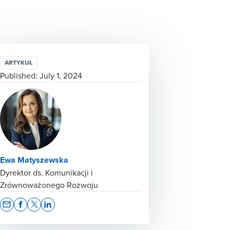
ARTYKUŁ
Published:
July 1, 2024
Ewa Matyszewska
Dyrektor ds. Komunikacji i
Zrównoważonego Rozwoju
Opens In A New Window/tab
Opens In A New Window/tab
Opens In A New Window/tab
Opens In A New Window/tab