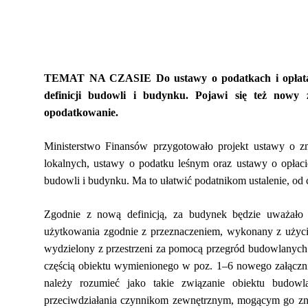
TEMAT NA CZASIE Do ustawy o podatkach i opłatach
definicji budowli i budynku. Pojawi się też nowy 
opodatkowanie.
Ministerstwo Finansów przygotowało projekt ustawy o z
lokalnych, ustawy o podatku leśnym oraz ustawy o opłac
budowli i budynku. Ma to ułatwić podatnikom ustalenie, od
Zgodnie z nową definicją, za budynek będzie uważało s
użytkowania zgodnie z przeznaczeniem, wykonany z użyci
wydzielony z przestrzeni za pomocą przegród budowlanych 
częścią obiektu wymienionego w poz. 1–6 nowego załącznik
należy rozumieć jako takie związanie obiektu budow
przeciwdziałania czynnikom zewnętrznym, mogącym go znis