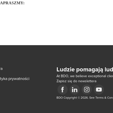
 – ZAPRASZMY:
Ludzie pomagają lu
ra
At BDO, we believe exceptional clien
ityka prywatności
Zapisz się do newslettera
ow/tab
Opens in a new window/tab
BDO Copyright © 2026. See Terms & Condi
Opens in a new window/tab
Opens in a new win
Opens in a 