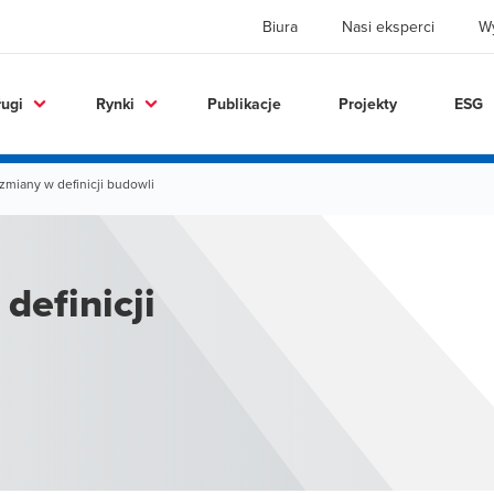
Biura
Nasi eksperci
W
ługi
Rynki
Publikacje
Projekty
ESG
zmiany w definicji budowli
definicji