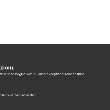
dziom.
t service begins with building exceptional relationships.
tions for more information.
dow/tab
new window/tab