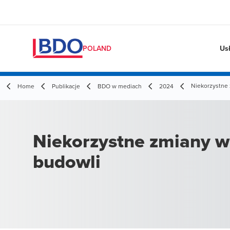
Us
POLAND
Niekorzystne 
Home
Publikacje
BDO w mediach
2024
Niekorzystne zmiany w 
budowli