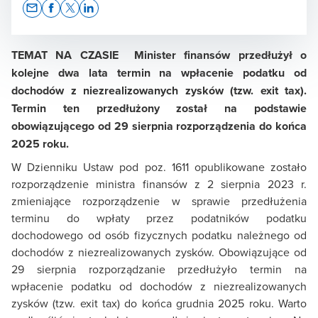
Opens In A New Window/tab
Opens In A New Window/tab
Opens In A New Window/tab
Opens In A New Window/tab
TEMAT NA CZASIE Minister finansów przedłużył o
kolejne dwa lata termin na wpłacenie podatku od
dochodów z niezrealizowanych zysków (tzw. exit tax).
Ewa Matyszewska
Termin ten przedłużony został na podstawie
Dyrektor ds. Komunikacji i Zrównoważonego Rozwoju
obowiązującego od 29 sierpnia rozporządzenia do końca
2025 roku.
W Dzienniku Ustaw pod poz. 1611 opublikowane zostało
rozporządzenie ministra finansów z 2 sierpnia 2023 r.
zmieniające rozporządzenie w sprawie przedłużenia
terminu do wpłaty przez podatników podatku
dochodowego od osób fizycznych podatku należnego od
dochodów z niezrealizowanych zysków. Obowiązujące od
29 sierpnia rozporządzanie przedłużyło termin na
wpłacenie podatku od dochodów z niezrealizowanych
zysków (tzw. exit tax) do końca grudnia 2025 roku. Warto