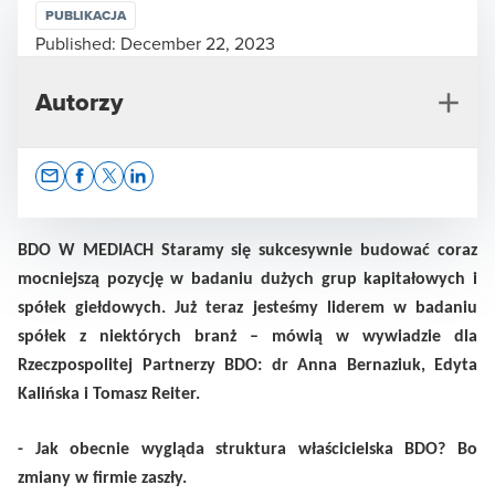
PUBLIKACJA
Published:
December 22, 2023
Autorzy
Opens In A New Window/tab
Opens In A New Window/tab
Opens In A New Window/tab
Opens In A New Window/tab
BDO W MEDIACH Staramy się sukcesywnie budować coraz
mocniejszą pozycję w badaniu dużych grup kapitałowych i
spółek giełdowych. Już teraz jesteśmy liderem w badaniu
Ewa Matyszewska
spółek z niektórych branż – mówią w wywiadzie dla
Dyrektor ds. Komunikacji i Zrównoważonego Rozwoju
Rzeczpospolitej Partnerzy BDO: dr Anna Bernaziuk, Edyta
Kalińska i Tomasz Reiter.
- Jak obecnie wygląda struktura właścicielska BDO? Bo
zmiany w firmie zaszły.