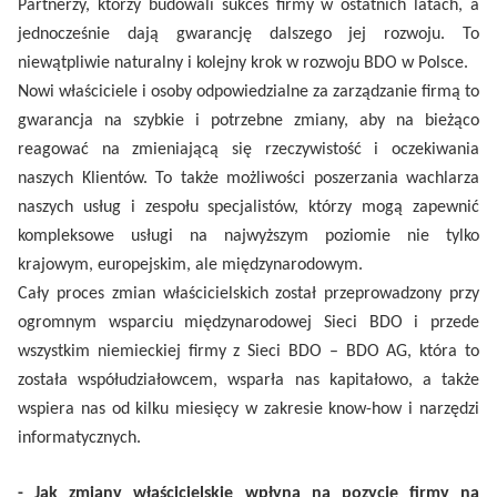
Partnerzy, którzy budowali sukces firmy w ostatnich latach, a
jednocześnie dają gwarancję dalszego jej rozwoju. To
niewątpliwie naturalny i kolejny krok w rozwoju BDO w Polsce.
Nowi właściciele i osoby odpowiedzialne za zarządzanie firmą to
gwarancja na szybkie i potrzebne zmiany, aby na bieżąco
reagować na zmieniającą się rzeczywistość i oczekiwania
naszych Klientów. To także możliwości poszerzania wachlarza
naszych usług i zespołu specjalistów, którzy mogą zapewnić
kompleksowe usługi na najwyższym poziomie nie tylko
krajowym, europejskim, ale międzynarodowym.
Cały proces zmian właścicielskich został przeprowadzony przy
ogromnym wsparciu międzynarodowej Sieci BDO i przede
wszystkim niemieckiej firmy z Sieci BDO – BDO AG, która to
została współudziałowcem, wsparła nas kapitałowo, a także
wspiera nas od kilku miesięcy w zakresie know-how i narzędzi
informatycznych.
- Jak zmiany właścicielskie wpłyną na pozycję firmy na