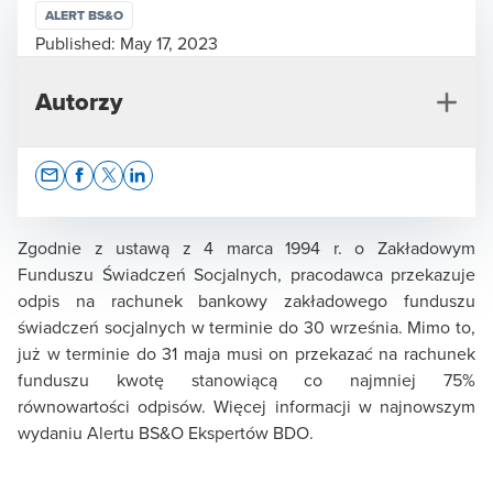
ALERT BS&O
Published:
May 17, 2023
Autorzy
Opens In A New Window/tab
Opens In A New Window/tab
Opens In A New Window/tab
Opens In A New Window/tab
Zgodnie z ustawą z 4 marca 1994 r. o Zakładowym
Funduszu Świadczeń Socjalnych, pracodawca przekazuje
odpis na rachunek bankowy zakładowego funduszu
Piotr Gracz
świadczeń socjalnych w terminie do 30 września. Mimo to,
już w terminie do 31 maja musi on przekazać na rachunek
Wiceprezes BDO, Partner Zarządzający Działem
funduszu kwotę stanowiącą co najmniej 75%
Business Services & Outsourcing
równowartości odpisów. Więcej informacji w najnowszym
wydaniu Alertu BS&O Ekspertów BDO.