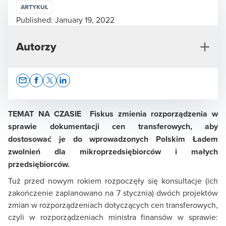
ARTYKUŁ
Published:
January 19, 2022
Autorzy
Opens In A New Window/tab
Opens In A New Window/tab
Opens In A New Window/tab
Opens In A New Window/tab
TEMAT NA CZASIE Fiskus zmienia rozporządzenia w
sprawie dokumentacji cen transferowych, aby
dostosować je do wprowadzonych Polskim Ładem
Joanna Pasymowska
zwolnień dla mikroprzedsiębiorców i małych
Partner w Dziale Doradztwa Podatkowego
przedsiębiorców.
Tuż przed nowym rokiem rozpoczęły się konsultacje (ich
zakończenie zaplanowano na 7 stycznia) dwóch projektów
zmian w rozporządzeniach dotyczących cen transferowych,
czyli w rozporządzeniach ministra finansów w sprawie: