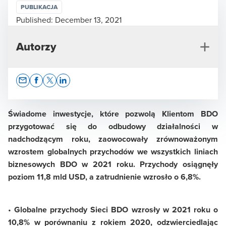
PUBLIKACJA
Published:
December 13, 2021
Autorzy
Opens In A New Window/tab
Opens In A New Window/tab
Opens In A New Window/tab
Opens In A New Window/tab
Świadome inwestycje, które pozwolą Klientom BDO
przygotować się do odbudowy działalności w
nadchodzącym roku, zaowocowały zrównoważonym
Ewa Matyszewska
wzrostem
globalnych przychodów we wszystkich liniach
Dyrektor ds. Komunikacji i Zrównoważonego Rozwoju
biznesowych BDO w 2021 roku.
Przychody osiągnęły
poziom 11,8 mld USD, a zatrudnienie wzrosło o 6,8%.
•
Globalne przychody Sieci BDO wzrosły w 2021 roku o
10,8% w porównaniu z rokiem 2020, odzwierciedlając