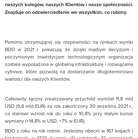
naszych kolegów, naszych Klientów i nasze społeczności.
Znajduje on odzwierciedlenie we wszystkim, co robimy.
Pomimo utrzymującej się niepewności na rynkach wyniki
BDO w 2021 r. pokazują, że dzięki mądrym decyzjom i
poczynionym inwestycjom technologicznym organizacja
została wyposażona w globalną infrastrukturę i rozwiązania
cyfrowe, które pozwolą na dostarczanie długoterminowo
wartości dla naszych Klientów.
Całkowity łączny zrealizowany przychód wyniósł 11,8 mld
USD (9,8 mld EUR) za rok zakończony 30 września 2021 r.,
co stanowi wzrost rok do roku o 10,8% przy stałym kursie
wymiany (+14,8% w USD, +7% w EUR).
BDO z roku na rok rośnie. Jesteśmy obecni w 167 krajach i
terytoriach z 1728 biurami. W ostatnich 12 miesiącach