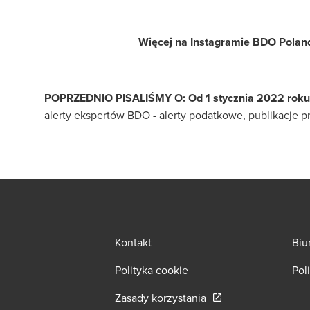
Więcej na Instagramie BDO Polan
POPRZEDNIO PISALIŚMY O: Od 1 stycznia 2022 roku 
alerty ekspertów BDO - alerty podatkowe, publikacje 
Kontakt
Biu
Polityka cookie
Pol
Opens in a new wind
Zasady korzystania