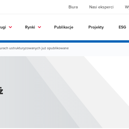
Biura
Nasi eksperci
W
ługi
Rynki
Publikacje
Projekty
ESG
kturach ustrukturyzowanych już opublikowane
ż