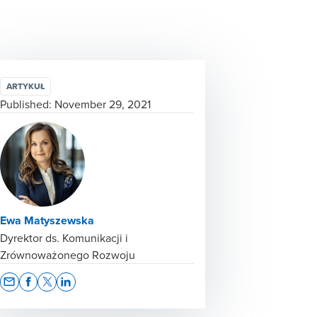
ARTYKUŁ
Published:
November 29, 2021
Ewa Matyszewska
Dyrektor ds. Komunikacji i
Zrównoważonego Rozwoju
Opens In A New Window/tab
Opens In A New Window/tab
Opens In A New Window/tab
Opens In A New Window/tab