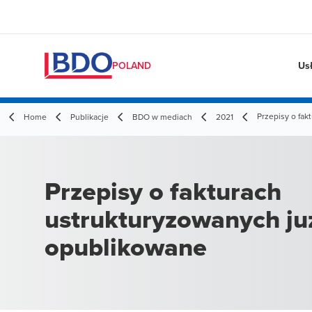
Us
POLAND
Przepisy o fa
Home
Publikacje
BDO w mediach
2021
Przepisy o fakturach
ustrukturyzowanych ju
opublikowane