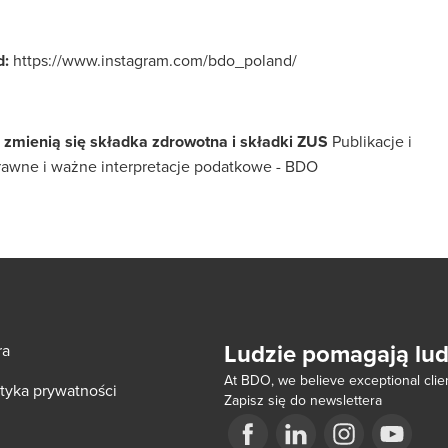
d:
https://www.instagram.com/bdo_poland/
zmienią się składka zdrowotna i składki ZUS
Publikacje i
prawne i ważne interpretacje podatkowe - BDO
Ludzie pomagają lu
ra
At BDO, we believe exceptional clien
ityka prywatności
Zapisz się do newslettera
ow/tab