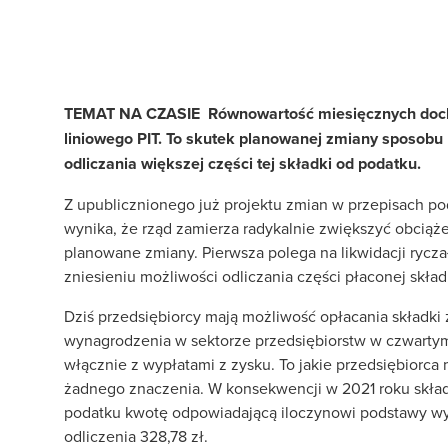
TEMAT NA CZASIE Równowartość miesięcznych docho
liniowego PIT. To skutek planowanej zmiany sposobu n
odliczania większej części tej składki od podatku.
Z upublicznionego już projektu zmian w przepisach p
wynika, że rząd zamierza radykalnie zwiększyć obciąże
planowane zmiany. Pierwsza polega na likwidacji rycz
zniesieniu możliwości odliczania części płaconej skła
Dziś przedsiębiorcy mają możliwość opłacania składk
wynagrodzenia w sektorze przedsiębiorstw w czwartym 
włącznie z wypłatami z zysku. To jakie przedsiębiorc
żadnego znaczenia. W konsekwencji w 2021 roku skład
podatku kwotę odpowiadającą iloczynowi podstawy wy
odliczenia 328,78 zł.