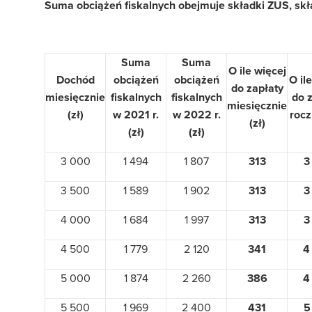
Suma obciążeń fiskalnych obejmuje składki ZUS, skł
Suma
Suma
O ile więcej
Dochód
obciążeń
obciążeń
O il
do zapłaty
miesięcznie
fiskalnych
fiskalnych
do 
miesięcznie
(zł)
w 2021 r.
w 2022 r.
rocz
(zł)
(zł)
(zł)
3 000
1 494
1 807
313
3
3 500
1 589
1 902
313
3
4 000
1 684
1 997
313
3
4 500
1 779
2 120
341
4
5 000
1 874
2 260
386
4
5 500
1 969
2 400
431
5