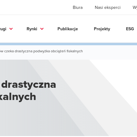
Biura
Nasi eksperci
W
ługi
Rynki
Publikacje
Projekty
ESG
ów czeka drastyczna podwyżka obciążeń fiskalnych
 drastyczna
kalnych