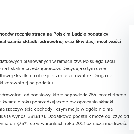
dów rocznie stracą na Polskim Ładzie podatnicy
aliczania składki zdrowotnej oraz likwidacji możliwości
odatkowych planowanych w ramach tzw. Polskiego Ładu
nia fiskalne przedsiębiorców. Decydują o tym dwie
ałtowej składki na ubezpieczenie zdrowotne. Druga na
dki zdrowotnej od podatku.
i zdrowotnej od podstawy, która odpowiada 75% przeciętnego
kwartale roku poprzedzającego rok opłacania składki,
a ma rzeczywiście dochody i czym ma je w ogóle nie ma
ka ta wynosi 381,81 zł. Dodatkowo podatnik może odliczyć od
miaru i 7,75%, co w warunkach roku 2021 oznacza możliwość