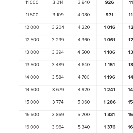
11 000
3 014
3 940
926
1
11 500
3 109
4 080
971
1
12 000
3 204
4 220
1 016
1
12 500
3 299
4 360
1 061
12
13 000
3 394
4 500
1 106
13
13 500
3 489
4 640
1 151
13
14 000
3 584
4 780
1 196
14
14 500
3 679
4 920
1 241
14
15 000
3 774
5 060
1 286
15
15 500
3 869
5 200
1 331
15
16 000
3 964
5 340
1 376
16