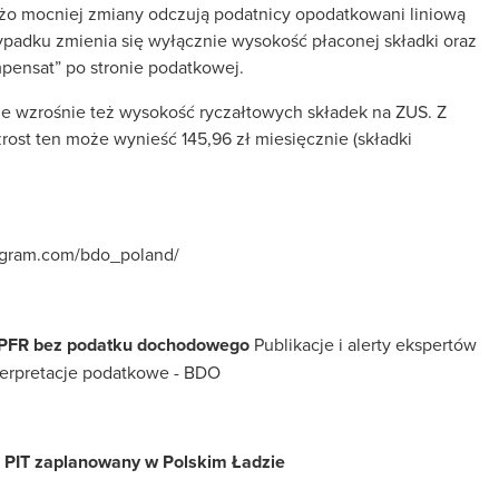
 Dużo mocniej zmiany odczują podatnicy opodatkowani liniową
rzypadku zmienia się wyłącznie wysokość płaconej składki oraz
mpensat” po stronie podatkowej.
nie wzrośnie też wysokość ryczałtowych składek na ZUS. Z
ost ten może wynieść 145,96 zł miesięcznie (składki
agram.com/bdo_poland/
PFR bez podatku dochodowego
Publikacje i alerty ekspertów
terpretacje podatkowe - BDO
o PIT zaplanowany w Polskim Ładzie