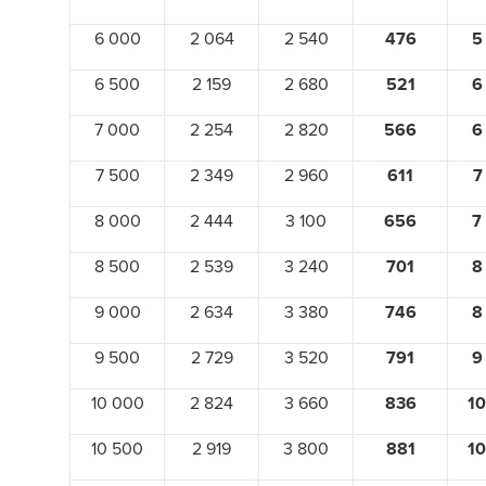
6 000
2 064
2 540
476
5
6 500
2 159
2 680
521
6
7 000
2 254
2 820
566
6
7 500
2 349
2 960
611
7
8 000
2 444
3 100
656
7
8 500
2 539
3 240
701
8
9 000
2 634
3 380
746
8
9 500
2 729
3 520
791
9
10 000
2 824
3 660
836
10
10 500
2 919
3 800
881
10