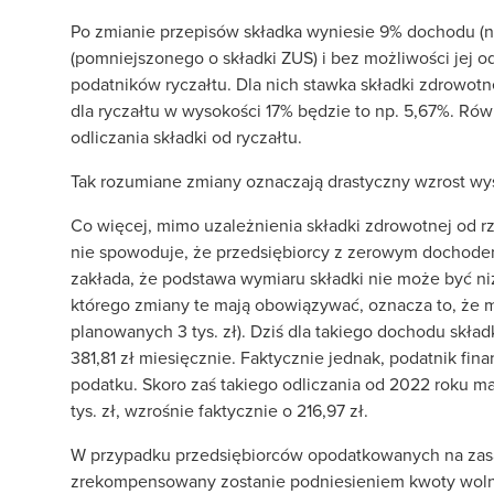
Po zmianie przepisów składka wyniesie 9% dochodu (n
(pomniejszonego o składki ZUS) i bez możliwości jej o
podatników ryczałtu. Dla nich stawka składki zdrowotnej
dla ryczałtu w wysokości 17% będzie to np. 5,67%. Rów
odliczania składki od ryczałtu.
Tak rozumiane zmiany oznaczają drastyczny wzrost wys
Co więcej, mimo uzależnienia składki zdrowotnej od
nie spowoduje, że przedsiębiorcy z zerowym dochodem 
zakłada, że podstawa wymiaru składki nie może być n
którego zmiany te mają obowiązywać, oznacza to, że m
planowanych 3 tys. zł). Dziś dla takiego dochodu skład
381,81 zł miesięcznie. Faktycznie jednak, podatnik fina
podatku. Skoro zaś takiego odliczania od 2022 roku ma
tys. zł, wzrośnie faktycznie o 216,97 zł.
W przypadku przedsiębiorców opodatkowanych na zasa
zrekompensowany zostanie podniesieniem kwoty wolnej