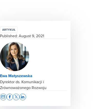
ARTYKUŁ
Published:
August 9, 2021
Ewa Matyszewska
Dyrektor ds. Komunikacji i
Zrównoważonego Rozwoju
Opens In A New Window/tab
Opens In A New Window/tab
Opens In A New Window/tab
Opens In A New Window/tab