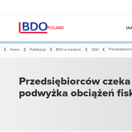
Us
POLAND
Przedsiębiorc
Home
Publikacje
BDO w mediach
2021
Przedsiębiorców czeka
podwyżka obciążeń fis