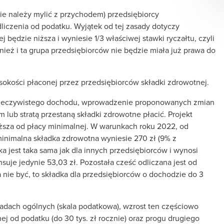
ie należy mylić z przychodem) przedsiębiorcy
dliczenia od podatku. Wyjątek od tej zasady dotyczy
 będzie niższa i wyniesie 1/3 właściwej stawki ryczałtu, czyli
nież i ta grupa przedsiębiorców nie będzie miała już prawa do
okości płaconej przez przedsiębiorców składki zdrowotnej.
 rzeczywistego dochodu, wprowadzenie proponowanych zmian
lub stratą przestaną składki zdrowotne płacić. Projekt
iższa od płacy minimalnej. W warunkach roku 2022, od
inimalna składka zdrowotna wyniesie 270 zł (9% z
ka jest taka sama jak dla innych przedsiębiorców i wynosi
nsuje jedynie 53,03 zł. Pozostała cześć odliczana jest od
 nie być, to składka dla przedsiębiorców o dochodzie do 3
dach ogólnych (skala podatkowa), wzrost ten częściowo
 od podatku (do 30 tys. zł rocznie) oraz progu drugiego