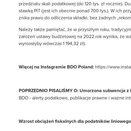
przedziału skali podatkowej (do 120 tys. zł rocznie).
stawką PIT (jest ich obecnie ponad 700 tys.). W ich p
znika prawo do odliczenia składki, bez żadnych „reko
Należy także pamiętać, że w przyszłym roku, tradycyj
założeń ustawy budżetowej na 2022 rok wynika, że wzr
wyniosłyby wówczas 1 194,32 zł).
Więcej na Instagramie BDO Poland:
https://www.inst
POPRZEDNIO PISALIŚMY O: Umorzona subwencja z 
BDO - alerty podatkowe, publikacje prawne i ważne in
Wzrost obciążeń fiskalnych dla podatników linioweg