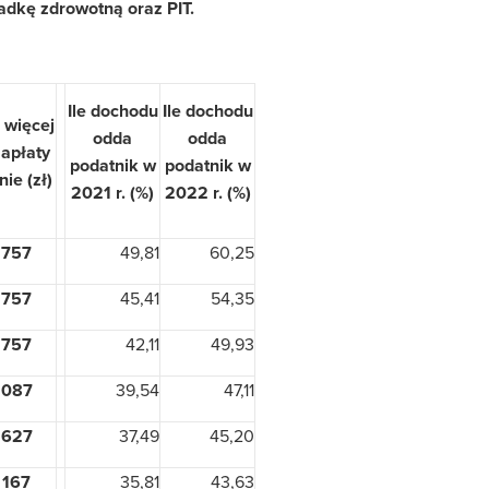
adkę zdrowotną oraz PIT.
Ile dochodu
Ile dochodu
e więcej
odda
odda
zapłaty
podatnik w
podatnik w
nie (zł)
2021 r. (%)
2022 r. (%)
 757
49,81
60,25
 757
45,41
54,35
 757
42,11
49,93
 087
39,54
47,11
 627
37,49
45,20
 167
35,81
43,63