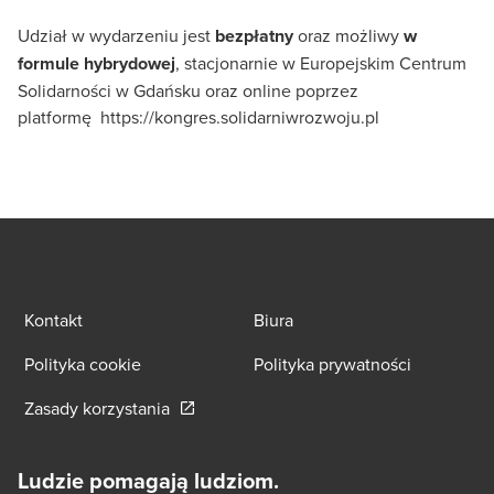
Udział w wydarzeniu jest
bezpłatny
oraz możliwy
w
formule hybrydowej
, stacjonarnie w Europejskim Centrum
Solidarności w Gdańsku oraz online poprzez
platformę
https://kongres.solidarniwrozwoju.pl
Kontakt
Biura
Polityka cookie
Polityka prywatności
Opens in a new window/tab
Zasady korzystania
Ludzie pomagają ludziom.