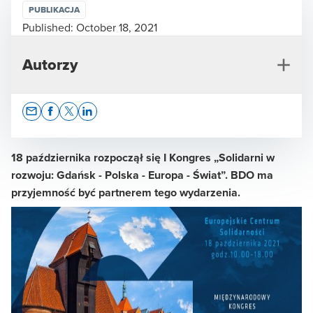
PUBLIKACJA
Published:
October 18, 2021
Autorzy
Opens In A New Window/tab
Opens In A New Window/tab
Opens In A New Window/tab
Opens In A New Window/tab
18 października rozpoczął się I Kongres „Solidarni w
rozwoju: Gdańsk - Polska - Europa - Świat”. BDO ma
przyjemność być partnerem tego wydarzenia.
Ewa Matyszewska
Dyrektor ds. Komunikacji i Zrównoważonego Rozwoju