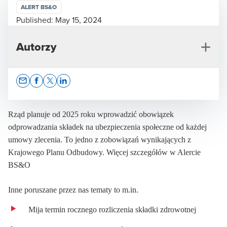
ALERT BS&O
Published:
May 15, 2024
Autorzy
Opens In A New Window/tab
Opens In A New Window/tab
Opens In A New Window/tab
Opens In A New Window/tab
Rząd planuje od 2025 roku wprowadzić obowiązek
odprowadzania składek na ubezpieczenia społeczne od każdej
umowy zlecenia. To jedno z zobowiązań wynikających z
Piotr Gracz
Krajowego Planu Odbudowy. Więcej szczegółów w Alercie
Wiceprezes BDO, Partner Zarządzający Działem
BS&O
Business Services & Outsourcing
Inne poruszane przez nas tematy to m.in.
Mija termin rocznego rozliczenia składki zdrowotnej