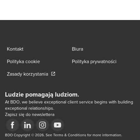
Kontakt
Biura
Polityka cookie
Polityka prywatności
Opens in a new window/tab
Zasady korzystania
Ludzie pomagają ludziom.
At BDO, we believe exceptional client service begins with building
exceptional relationships.
Zapisz się do newslettera
Opens in a new window/tab
BDO Copyright © 2026. See Terms & Conditions for more information.
Opens in a new window/tab
Opens in a new window/tab
Opens in a new window/tab