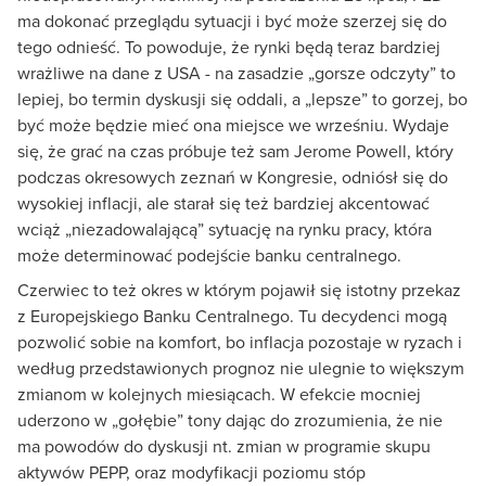
ma dokonać przeglądu sytuacji i być może szerzej się do
tego odnieść. To powoduje, że rynki będą teraz bardziej
wrażliwe na dane z USA - na zasadzie „gorsze odczyty” to
lepiej, bo termin dyskusji się oddali, a „lepsze” to gorzej, bo
być może będzie mieć ona miejsce we wrześniu. Wydaje
się, że grać na czas próbuje też sam Jerome Powell, który
podczas okresowych zeznań w Kongresie, odniósł się do
wysokiej inflacji, ale starał się też bardziej akcentować
wciąż „niezadowalającą” sytuację na rynku pracy, która
może determinować podejście banku centralnego.
Czerwiec to też okres w którym pojawił się istotny przekaz
z Europejskiego Banku Centralnego. Tu decydenci mogą
pozwolić sobie na komfort, bo inflacja pozostaje w ryzach i
według przedstawionych prognoz nie ulegnie to większym
zmianom w kolejnych miesiącach. W efekcie mocniej
uderzono w „gołębie” tony dając do zrozumienia, że nie
ma powodów do dyskusji nt. zmian w programie skupu
aktywów PEPP, oraz modyfikacji poziomu stóp