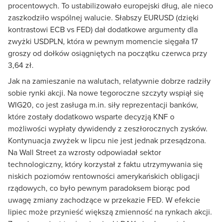
procentowych. To ustabilizowało europejski dług, ale nieco
zaszkodziło wspólnej walucie. Słabszy EURUSD (dzięki
kontrastowi ECB vs FED) dał dodatkowe argumenty dla
zwyżki USDPLN, która w pewnym momencie sięgała 17
groszy od dołków osiągniętych na początku czerwca przy
3,64 zł.
Jak na zamieszanie na walutach, relatywnie dobrze radziły
sobie rynki akcji. Na nowe tegoroczne szczyty wspiął się
WIG20, co jest zasługa m.in. siły reprezentacji banków,
które zostały dodatkowo wsparte decyzją KNF o
możliwości wypłaty dywidendy z zeszłorocznych zysków.
Kontynuacja zwyżek w lipcu nie jest jednak przesądzona.
Na Wall Street za wzrosty odpowiadał sektor
technologiczny, który korzystał z faktu utrzymywania się
niskich poziomów rentowności amerykańskich obligacji
rządowych, co było pewnym paradoksem biorąc pod
uwagę zmiany zachodzące w przekazie FED. W efekcie
lipiec może przynieść większą zmienność na rynkach akcji.