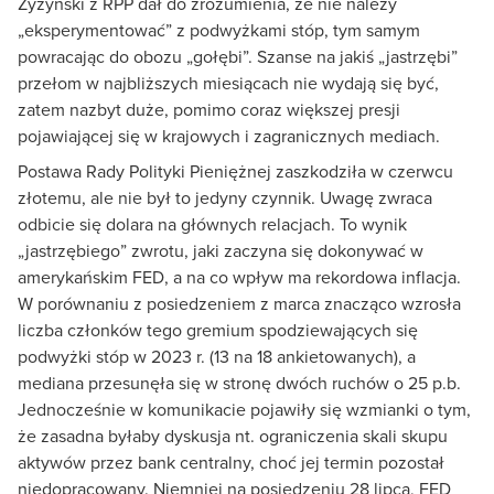
Żyżyński z RPP dał do zrozumienia, że nie należy
„eksperymentować” z podwyżkami stóp, tym samym
powracając do obozu „gołębi”. Szanse na jakiś „jastrzębi”
przełom w najbliższych miesiącach nie wydają się być,
zatem nazbyt duże, pomimo coraz większej presji
pojawiającej się w krajowych i zagranicznych mediach.
Postawa Rady Polityki Pieniężnej zaszkodziła w czerwcu
złotemu, ale nie był to jedyny czynnik. Uwagę zwraca
odbicie się dolara na głównych relacjach. To wynik
„jastrzębiego” zwrotu, jaki zaczyna się dokonywać w
amerykańskim FED, a na co wpływ ma rekordowa inflacja.
W porównaniu z posiedzeniem z marca znacząco wzrosła
liczba członków tego gremium spodziewających się
podwyżki stóp w 2023 r. (13 na 18 ankietowanych), a
mediana przesunęła się w stronę dwóch ruchów o 25 p.b.
Jednocześnie w komunikacie pojawiły się wzmianki o tym,
że zasadna byłaby dyskusja nt. ograniczenia skali skupu
aktywów przez bank centralny, choć jej termin pozostał
niedopracowany. Niemniej na posiedzeniu 28 lipca, FED