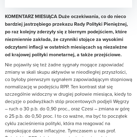
KOMENTARZ MIESIĄCA Duże oczekiwania, co do nieco
bardziej jastrzębiego przekazu Rady Polityki Pieniężnej,
Ewa Matyszewska
po raz kolejny zderzyły się z biernym podejściem, które
Dyrektor ds. Komunikacji i Zrównoważonego Rozwoju
niezmiennie zakłada, że czynniki stojące za wysokimi
odczytami inflacji w ostatnich miesiącach są niezależne
od krajowej polityki monetarnej, a także przejściowe.
Nie pojawiły się też żadne sygnały mogące zapowiadać
zmiany w skali skupu aktywów w nieodległej przyszłości,
co byłoby pierwszym sygnałem zapowiadającym stopniową
normalizację w podejściu RPP. Ten kontrast stał się
szczególnie widoczny w drugiej połowie miesiąca, kiedy to
decyzje o podwyżkach stóp procentowych podjęli Węgrzy
– ruch o 30 p.b. do 0,90 proc., oraz Czesi – zmiana w górę
o 25 p.b. do 0,50 proc. I to co ważne, ma być to początek
cyklu zacieśnienia polityki, która ma reagować na
niepokojące dane inflacyjne. Tymczasem u nas prof.