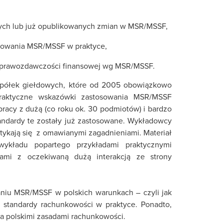
ych lub już opublikowanych zmian w MSR/MSSF,
osowania MSR/MSSF w praktyce,
sprawozdawczości finansowej wg MSR/MSSF.
 spółek giełdowych, które od 2005 obowiązkowo
raktyczne wskazówki zastosowania MSR/MSSF
racy z dużą (co roku ok. 30 podmiotów) i bardzo
andardy te zostały już zastosowane. Wykładowcy
otykają się z omawianymi zagadnieniami. Materiał
wykładu popartego przykładami praktycznymi
iami z oczekiwaną dużą interakcją ze strony
aniu MSR/MSSF w polskich warunkach – czyli jak
 standardy rachunkowości w praktyce. Ponadto,
polskimi zasadami rachunkowości.