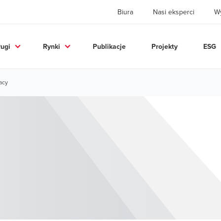
Biura
Nasi eksperci
W
ługi
Rynki
Publikacje
Projekty
ESG
acy