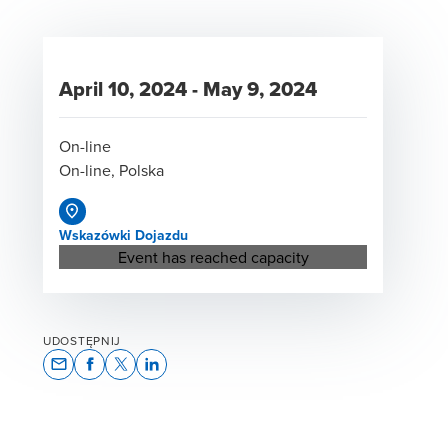
April 10, 2024
-
May 9, 2024
On-line
On-line, Polska
Wskazówki Dojazdu
Opens in a new window/tab
Event has reached capacity
UDOSTĘPNIJ
Opens In A New Window/tab
Opens In A New Window/tab
Opens In A New Window/tab
Opens In A New Window/tab