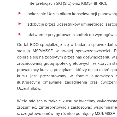
interpretacjach SKI (SIC) oraz KIMSF (IFRIC),
pokazanie Uczestnikom konsekwencji planowan
zdobycie przez Uczestników umiejętności zast
ułatwienie przygotowania spółek do wymogów 
Od lat BDO specjalizuje się w badaniu sprawozdań
stosują MSR/MSSF w swojej sprawozdawczości. P
opierają się na zdobytym przez nas doświadczeniu w p
zróżnicowaną grupą spółek giełdowych, w których st
prowadzący kurs są praktykami, którzy na co dzień sp
kursu jest prezentowany w formie autorskiego 
ilustrującymi omawiane zagadnienia oraz ćwiczen
Uczestników.
Wiele miejsca w trakcie kursu poświęcimy wykorzyst
zrozumieć, zinterpretować i zastosować wspomniane
szczegółowo omówimy różnice pomiędzy MSR/MSSF a 