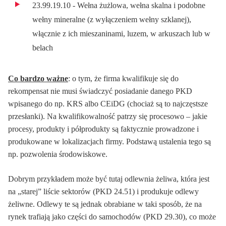
23.99.19.10 - Wełna żużlowa, wełna skalna i podobne
wełny mineralne (z wyłączeniem wełny szklanej),
włącznie z ich mieszaninami, luzem, w arkuszach lub w
belach
Co bardzo ważne
: o tym, że firma kwalifikuje się do
rekompensat nie musi świadczyć posiadanie danego PKD
wpisanego do np. KRS albo CEiDG (chociaż są to najczęstsze
przesłanki). Na kwalifikowalność patrzy się procesowo – jakie
procesy, produkty i półprodukty są faktycznie prowadzone i
produkowane w lokalizacjach firmy. Podstawą ustalenia tego są
np. pozwolenia środowiskowe.
Dobrym przykładem może być tutaj odlewnia żeliwa, która jest
na „starej” liście sektorów (PKD 24.51) i produkuje odlewy
żeliwne. Odlewy te są jednak obrabiane w taki sposób, że na
rynek trafiają jako części do samochodów (PKD 29.30), co może