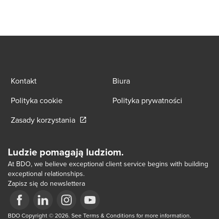
Kontakt
Biura
Polityka cookie
Polityka prywatności
Opens in a new window/tab
Zasady korzystania
Ludzie pomagają ludziom.
At BDO, we believe exceptional client service begins with building
exceptional relationships.
Zapisz się do newslettera
Opens in a new window/tab
BDO Copyright © 2026. See Terms & Conditions for more information.
Opens in a new window/tab
Opens in a new window/tab
Opens in a new window/tab