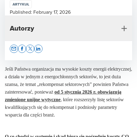
ARTYKUŁ
Published:
February 17, 2026
Autorzy
Opens In A New Window/tab
Opens In A New Window/tab
Opens In A New Window/tab
Opens In A New Window/tab
Jeśli Państwa organizacja ma wysokie koszty energii elektrycznej,
a działa w jednym z energochłonnych sektorów, to jest duża
szansa, że temat „rekompensat sektorowych” powinien Państwa
Anna Pacanowska-Stasiak
zainteresować, ponieważ
od 5 stycznia 2026 r. obowiązują
Partner w Dziale Rewizji Finansowej, biegły rewident
zmienione unijne wytyczne
, które rozszerzyły listę sektorów
kwalifikujących się do rekompensat i podniosły parametry
wsparcia dla części branż.
O co chodzi w systemie i skąd biorą się pośrednie koszty CO₂