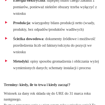
Energia elektryczna
: najlepiej bilans całego zakładu z
pomiarów, ponieważ niektóre obszary trzeba wyłączyć z
wniosku
Produkcja
: wiarygodny bilans produkcji netto (wsady,
produkty, bez odpadów/produktów wadliwych)
Ścieżka dowodowa
: dokumenty źródłowe i możliwość
prześledzenia liczb od faktury/odczytu do pozycji we
wniosku
Metodyki
: opisy sposobu gromadzenia i obliczania wyżej
wymienionych danych; schematy instalacji i procesu
Terminy: kiedy, ile to trwa i kiedy zacząć?
Wniosek za dany rok składa się do URE do 31 marca roku
następnego.