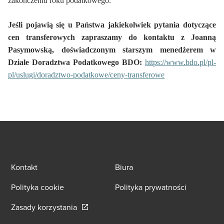
zakończeniu roku podatkowego.
Jeśli pojawią się u Państwa jakiekolwiek pytania dotyczące
cen transferowych zapraszamy do kontaktu z Joanną
Pasymowską, doświadczonym starszym menedżerem w
Dziale Doradztwa Podatkowego BDO:
https://www.bdo.pl/pl-
pl/uslugi/doradztwo-podatkowe/ceny-transferowe
Kontakt
Biura
Polityka cookie
Polityka prywatności
Opens in a new window/tab
Zasady korzystania