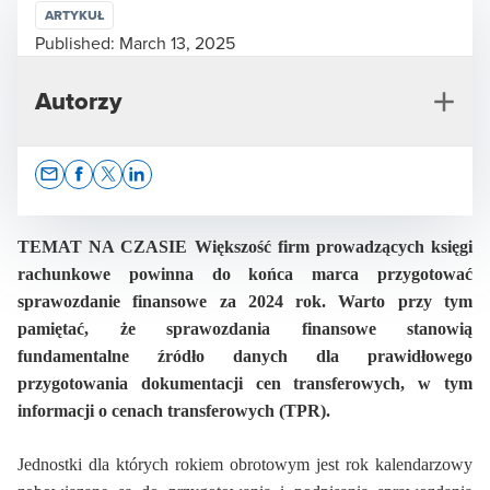
ARTYKUŁ
Published:
March 13, 2025
Autorzy
Opens In A New Window/tab
Opens In A New Window/tab
Opens In A New Window/tab
Opens In A New Window/tab
TEMAT NA CZASIE Większość firm prowadzących księgi
rachunkowe powinna do końca marca przygotować
sprawozdanie finansowe za 2024 rok. Warto przy tym
Joanna Pasymowska
pamiętać, że sprawozdania finansowe stanowią
Partner w Dziale Doradztwa Podatkowego
fundamentalne źródło danych dla prawidłowego
przygotowania dokumentacji cen transferowych, w tym
informacji o cenach transferowych (TPR).
Jednostki dla których rokiem obrotowym jest rok kalendarzowy