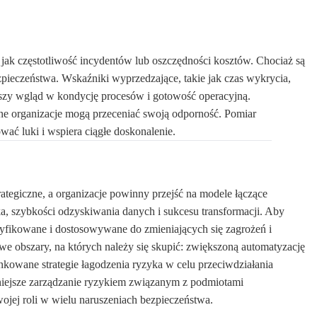
e jak częstotliwość incydentów lub oszczędności kosztów. Chociaż są
zpieczeństwa. Wskaźniki wyprzedzające, takie jak czas wykrycia,
bszy wgląd w kondycję procesów i gotowość operacyjną.
e organizacje mogą przeceniać swoją odporność. Pomiar
ć luki i wspiera ciągłe doskonalenie.
rategiczne, a organizacje powinny przejść na modele łączące
a, szybkości odzyskiwania danych i sukcesu transformacji. Aby
yfikowane i dostosowywane do zmieniających się zagrożeń i
we obszary, na których należy się skupić: zwiększoną automatyzację
unkowane strategie łagodzenia ryzyka w celu przeciwdziałania
niejsze zarządzanie ryzykiem związanym z podmiotami
jej roli w wielu naruszeniach bezpieczeństwa.