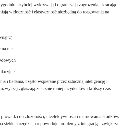
tygodniu, szybciej wykrywają i ograniczają zagrożenia, skracając
wniają widoczność i elastyczność niezbędną do reagowania na
wnątrz)
 na nie
rydowych
ulacyjne
 i badania, często wspierane przez sztuczną inteligencję i
zwyczaj zgłaszają znacznie mniej incydentów i krótszy czas
prowadzi do złożoności, nieefektywności i marnowania środków.
na siebie narzędzia, co powoduje problemy z integracją i zwiększa