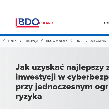
Us
POLAND
Jak uzyskać n
Home
Publikacje
BDO w mediach
2025
Jak uzyskać najlepszy 
inwestycji w cyberbez
przy jednoczesnym ogr
ryzyka