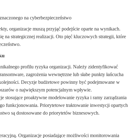
eznaczonego na cyberbezpieczeństwo
kty, organizacje muszą przyjąć podejście oparte na wynikach.
na strategicznej realizacji. Oto pięć kluczowych strategii, które
eczeństwo.
yku
ikalnego profilu ryzyka organizacji. Należy zidentyfikować
e ransomware, zagrożenia wewnętrzne lub słabe punkty łańcucha
ej kolejności. Decyzje budżetowe powinny być podejmowane w
 obszarów o największym potencjalnym wpływie.
cje stosujące proaktywne modelowanie ryzyka i ramy zarządzania
go funkcjonowania. Priorytetowe traktowanie inwestycji opartych
ństwo są dostosowane do priorytetów biznesowych.
peracyjną. Organizacje posiadające możliwości monitorowania