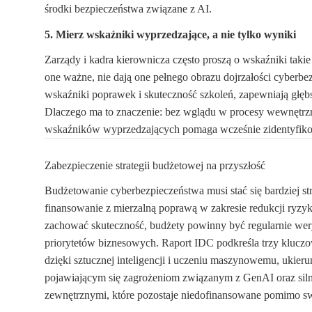
środki bezpieczeństwa związane z AI.
5. Mierz wskaźniki wyprzedzające, a nie tylko wyniki
Zarządy i kadra kierownicza często proszą o wskaźniki taki
one ważne, nie dają one pełnego obrazu dojrzałości cyberbe
wskaźniki poprawek i skuteczność szkoleń, zapewniają głę
Dlaczego ma to znaczenie: bez wglądu w procesy wewnętrzn
wskaźników wyprzedzających pomaga wcześnie zidentyfikowa
Zabezpieczenie strategii budżetowej na przyszłość
Budżetowanie cyberbezpieczeństwa musi stać się bardziej st
finansowanie z mierzalną poprawą w zakresie redukcji ryzyk
zachować skuteczność, budżety powinny być regularnie wer
priorytetów biznesowych. Raport IDC podkreśla trzy kluczo
dzięki sztucznej inteligencji i uczeniu maszynowemu, ukier
pojawiającym się zagrożeniom związanym z GenAI oraz sil
zewnętrznymi, które pozostaje niedofinansowane pomimo swo