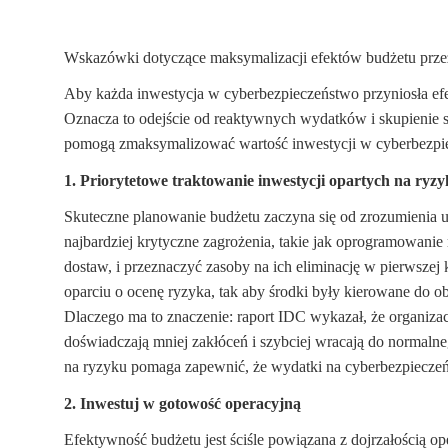
Wskazówki dotyczące maksymalizacji efektów budżetu prz
Aby każda inwestycja w cyberbezpieczeństwo przyniosła efe
Oznacza to odejście od reaktywnych wydatków i skupienie się 
pomogą zmaksymalizować wartość inwestycji w cyberbezpi
1. Priorytetowe traktowanie inwestycji opartych na ryz
Skuteczne planowanie budżetu zaczyna się od zrozumienia un
najbardziej krytyczne zagrożenia, takie jak oprogramowani
dostaw, i przeznaczyć zasoby na ich eliminację w pierwsz
oparciu o ocenę ryzyka, tak aby środki były kierowane do
Dlaczego ma to znaczenie: raport IDC wykazał, że organiza
doświadczają mniej zakłóceń i szybciej wracają do normalne
na ryzyku pomaga zapewnić, że wydatki na cyberbezpiecze
2. Inwestuj w gotowość operacyjną
Efektywność budżetu jest ściśle powiązana z dojrzałością o