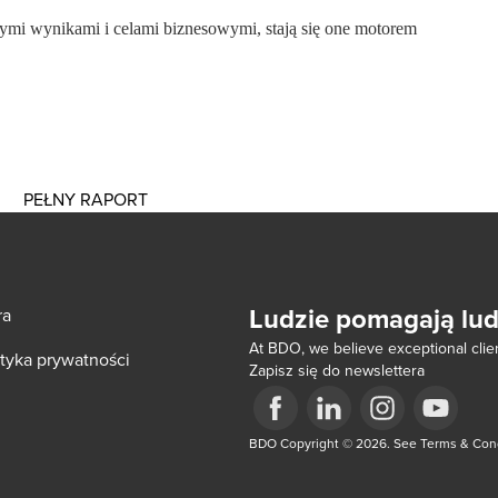
ymi wynikami i celami biznesowymi, stają się one motorem
PEŁNY RAPORT
Ludzie pomagają lu
ra
At BDO, we believe exceptional clien
ityka prywatności
Zapisz się do newslettera
ow/tab
Opens in a new window/tab
BDO Copyright © 2026. See Terms & Condi
Opens in a new window/tab
Opens in a new win
Opens in a 