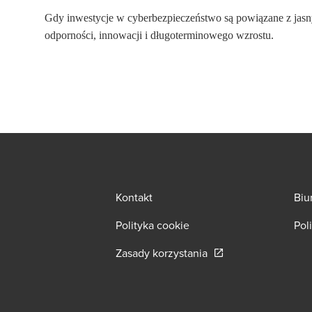
Gdy inwestycje w cyberbezpieczeństwo są powiązane z jasn
odporności, innowacji i długoterminowego wzrostu.
Kontakt
Biu
Polityka cookie
Pol
Opens in a new wind
Zasady korzystania