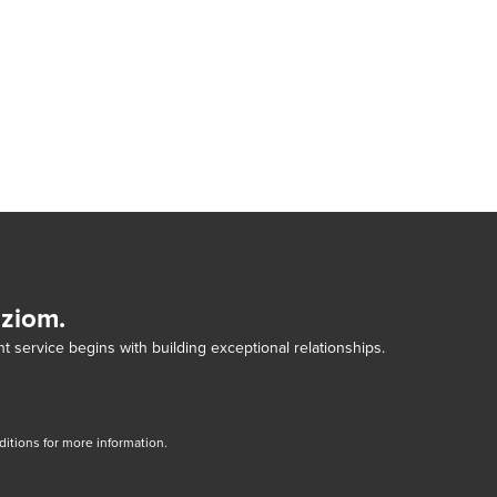
dziom.
t service begins with building exceptional relationships.
tions for more information.
dow/tab
new window/tab