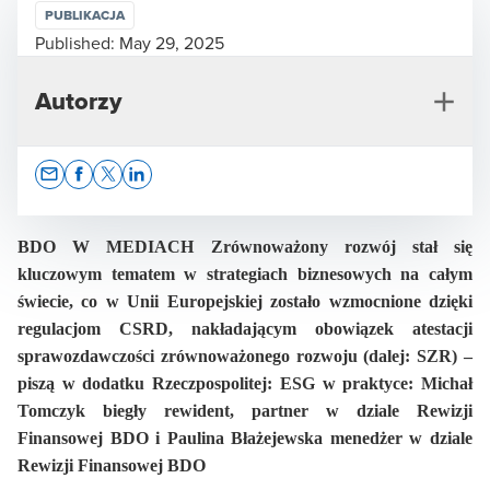
PUBLIKACJA
Published:
May 29, 2025
Autorzy
Opens In A New Window/tab
Opens In A New Window/tab
Opens In A New Window/tab
Opens In A New Window/tab
BDO W MEDIACH Zrównoważony rozwój stał się
kluczowym tematem w strategiach biznesowych na całym
świecie, co w Unii Europejskiej zostało wzmocnione dzięki
Michał Tomczyk
regulacjom CSRD, nakładającym obowiązek atestacji
Członek Zarządu, Partner w Dziale Rewizji
sprawozdawczości zrównoważonego rozwoju (dalej: SZR) –
Finansowej, biegły rewident
piszą w dodatku Rzeczpospolitej: ESG w praktyce: Michał
Tomczyk biegły rewident, partner w dziale Rewizji
Finansowej BDO i Paulina Błażejewska menedżer w dziale
Rewizji Finansowej BDO