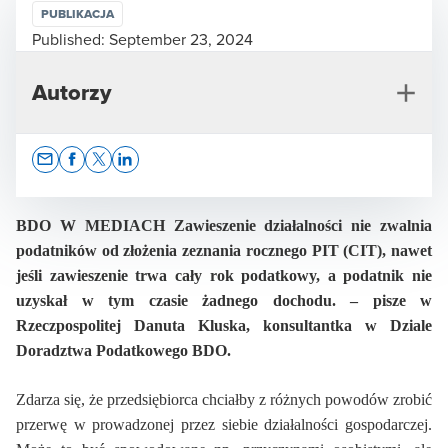
PUBLIKACJA
Published:
September 23, 2024
Autorzy
Opens In A New Window/tab
Opens In A New Window/tab
Opens In A New Window/tab
Opens In A New Window/tab
BDO W MEDIACH Zawieszenie działalności nie zwalnia
podatników od złożenia zeznania rocznego PIT (CIT), nawet
jeśli zawieszenie trwa cały rok podatkowy, a podatnik nie
Rafał Kowalski
uzyskał w tym czasie żadnego dochodu. – pisze w
Partner Zarządzający Działem Doradztwa
Rzeczpospolitej Danuta Kluska, konsultantka w Dziale
Podatkowego, doradca podatkowy, prokurent
Doradztwa Podatkowego BDO.
Zdarza się, że przedsiębiorca chciałby z różnych powodów zrobić
przerwę w prowadzonej przez siebie działalności gospodarczej.