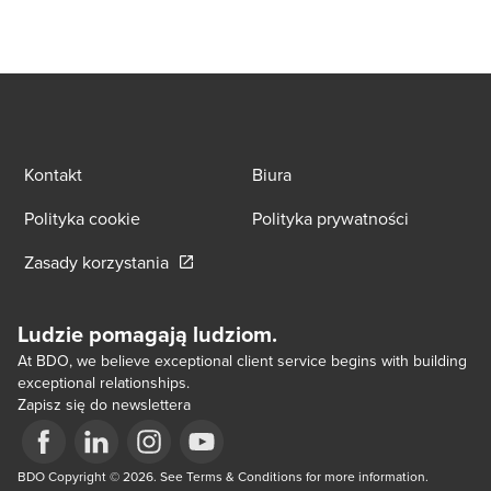
Kontakt
Biura
Polityka cookie
Polityka prywatności
Opens in a new window/tab
Zasady korzystania
Ludzie pomagają ludziom.
At BDO, we believe exceptional client service begins with building
exceptional relationships.
Zapisz się do newslettera
Opens in a new window/tab
BDO Copyright © 2026. See Terms & Conditions for more information.
Opens in a new window/tab
Opens in a new window/tab
Opens in a new window/tab