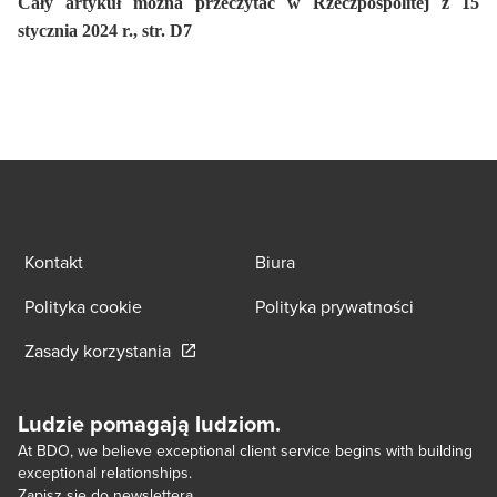
Cały artykuł można przeczytać w Rzeczpospolitej z 15
stycznia 2024 r., str. D7
Kontakt
Biura
Polityka cookie
Polityka prywatności
Opens in a new window/tab
Zasady korzystania
Ludzie pomagają ludziom.
At BDO, we believe exceptional client service begins with building
exceptional relationships.
Zapisz się do newslettera