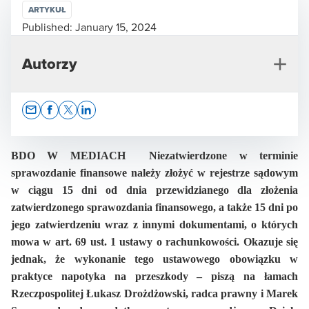
ARTYKUŁ
Published:
January 15, 2024
Autorzy
Opens In A New Window/tab
Opens In A New Window/tab
Opens In A New Window/tab
Opens In A New Window/tab
BDO W MEDIACH Niezatwierdzone w terminie
sprawozdanie finansowe należy złożyć w rejestrze sądowym
w ciągu 15 dni od dnia przewidzianego dla złożenia
Marek Sporny
zatwierdzonego sprawozdania finansowego, a także 15 dni po
Partner w Dziale Doradztwa Podatkowego, doradca
jego zatwierdzeniu wraz z innymi dokumentami, o których
podatkowy
mowa w art. 69 ust. 1 ustawy o rachunkowości. Okazuje się
jednak, że wykonanie tego ustawowego obowiązku w
praktyce napotyka na przeszkody – piszą na łamach
Rzeczpospolitej Łukasz Drożdżowski, radca prawny i Marek