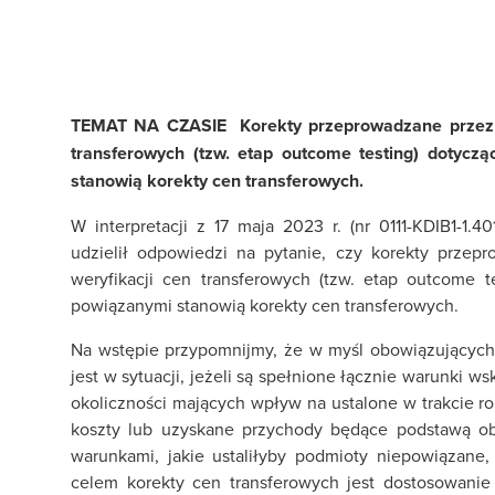
TEMAT NA CZASIE Korekty przeprowadzane przez po
transferowych (tzw. etap outcome testing) dotycz
stanowią korekty cen transferowych.
W interpretacji z 17 maja 2023 r. (nr 0111-KDIB1-1.4
udzielił odpowiedzi na pytanie, czy korekty prze
weryfikacji cen transferowych (tzw. etap outcome t
powiązanymi stanowią korekty cen transferowych.
Na wstępie przypomnijmy, że w myśl obowiązujących
jest w sytuacji, jeżeli są spełnione łącznie warunki w
okoliczności mających wpływ na ustalone w trakcie r
koszty lub uzyskane przychody będące podstawą obl
warunkami, jakie ustaliłyby podmioty niepowiązane
celem korekty cen transferowych jest dostosowani