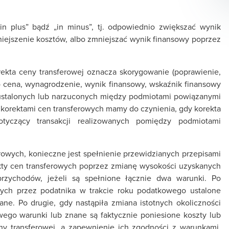
n plus” bądź „in minus”, tj. odpowiednio zwiększać wynik
ejszenie kosztów, albo zmniejszać wynik finansowy poprzez
rekta ceny transferowej oznacza skorygowanie (poprawienie,
o cena, wynagrodzenie, wynik finansowy, wskaźnik finansowy
 ustalonych lub narzuconych między podmiotami powiązanymi
z korektami cen transferowych mamy do czynienia, gdy korekta
otyczący transakcji realizowanych pomiędzy podmiotami
rowych, konieczne jest spełnienie przewidzianych przepisami
ty cen transferowych poprzez zmianę wysokości uzyskanych
rzychodów, jeżeli są spełnione łącznie dwa warunki. Po
nych przez podatnika w trakcie roku podatkowego ustalone
ane. Po drugie, gdy nastąpiła zmiana istotnych okoliczności
ego warunki lub znane są faktycznie poniesione koszty lub
y transferowej, a zapewnienie ich zgodności z warunkami,