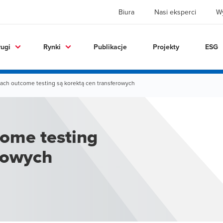
Biura
Nasi eksperci
W
ługi
Rynki
Publikacje
Projekty
ESG
ach outcome testing są korektą cen transferowych
ome testing
erowych