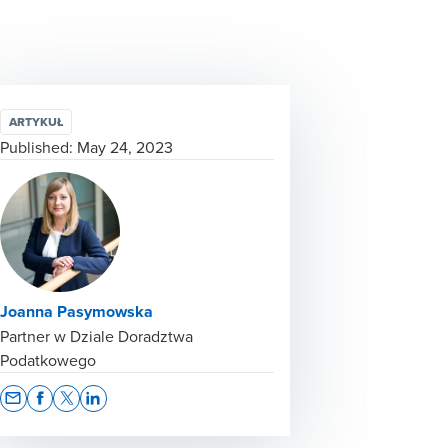
ARTYKUŁ
Published:
May 24, 2023
Joanna Pasymowska
Partner w Dziale Doradztwa
Podatkowego
Opens In A New Window/tab
Opens In A New Window/tab
Opens In A New Window/tab
Opens In A New Window/tab