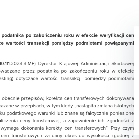
datnika po zakończeniu roku w efekcie weryfikacji cen
ące wartości transakcji pomiędzy podmiotami powiązanymi
010.111.2023.3.MF) Dyrektor Krajowej Administracji Skarbowej
prowadzane przez podatnika po zakończeniu roku w efekcie
esting) dotyczące wartości transakcji pomiędzy podmiotami
 obecnie przepisów, korekta cen transferowych dokonywana
skazane w przepisach, w tym kiedy „nastąpiła zmiana istotnych
oku podatkowego warunki lub znane są faktycznie poniesione
iczenia ceny transferowej, a zapewnienie ich zgodności z
, wymaga dokonania korekty cen transferowych”. Przy czym
e cen transferowych za dany okres do wysokości zgodnej z