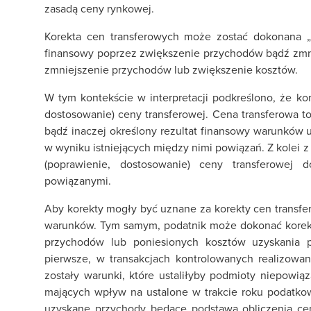
zasadą ceny rynkowej.
Korekta cen transferowych może zostać dokonana „i
finansowy poprzez zwiększenie przychodów bądź zmni
zmniejszenie przychodów lub zwiększenie kosztów.
W tym kontekście w interpretacji podkreślono, że ko
dostosowanie) ceny transferowej. Cena transferowa t
bądź inaczej określony rezultat finansowy warunków
w wyniku istniejących między nimi powiązań. Z kolei 
(poprawienie, dostosowanie) ceny transferowej d
powiązanymi.
Aby korekty mogły być uznane za korekty cen transfe
warunków. Tym samym, podatnik może dokonać korek
przychodów lub poniesionych kosztów uzyskania p
pierwsze, w transakcjach kontrolowanych realizowa
zostały warunki, które ustaliłyby podmioty niepowiąz
mających wpływ na ustalone w trakcie roku podatkow
uzyskane przychody będące podstawą obliczenia cen