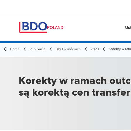
Us
POLAND
Korekty w ram
Home
Publikacje
BDO w mediach
2023
Korekty w ramach outc
są korektą cen transf