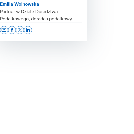
Emilia Wolnowska
Partner w Dziale Doradztwa
Podatkowego, doradca podatkowy
Opens In A New Window/tab
Opens In A New Window/tab
Opens In A New Window/tab
Opens In A New Window/tab