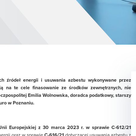
 źródeł energii i usuwania azbestu wykonywane przez
ują na te cele finasowanie ze środków zewnętrznych, nie
czpospolitej Emilia Wolnowska, doradca podatkowy, starszy
uro w Poznaniu.
nii Europejskiej z 30 marca 2023 r. w sprawie C-612/21
ergii oraz w sprawie
C-616/21
dotyczącej usuwania azbestu z