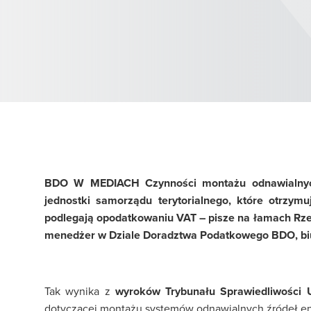
BDO W MEDIACH Czynności montażu odnawialnych
jednostki samorządu terytorialnego, które otrzym
podlegają opodatkowaniu VAT – pisze na łamach Rze
menedżer w Dziale Doradztwa Podatkowego BDO, bi
Tak wynika z
wyroków Trybunału Sprawiedliwości U
dotyczącej montażu systemów odnawialnych źródeł en