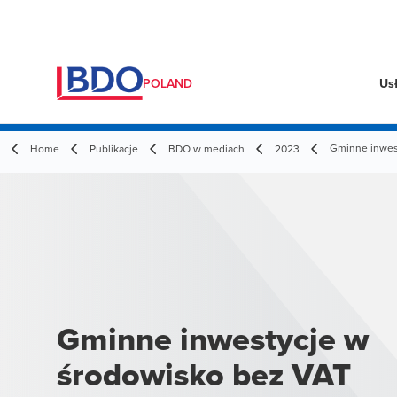
Us
POLAND
Gminne inwes
Home
Publikacje
BDO w mediach
2023
Gminne inwestycje w
środowisko bez VAT