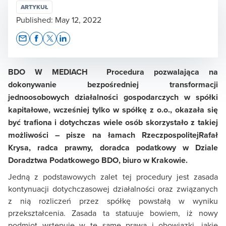
ARTYKUŁ
Published:
May 12, 2022
Opens In A New Window/tab
Opens In A New Window/tab
Opens In A New Window/tab
Opens In A New Window/tab
BDO W MEDIACH Procedura pozwalająca na
dokonywanie bezpośredniej transformacji
jednoosobowych działalności gospodarczych w spółki
kapitałowe, wcześniej tylko w spółkę z o.o., okazała się
być trafiona i dotychczas wiele osób skorzystało z takiej
możliwości – pisze na łamach RzeczpospolitejRafał
Krysa, radca prawny, doradca podatkowy w Dziale
Doradztwa Podatkowego BDO, biuro w Krakowie.
Jedną z podstawowych zalet tej procedury jest zasada
kontynuacji dotychczasowej działalności oraz związanych
z nią rozliczeń przez spółkę powstałą w wyniku
przekształcenia. Zasada ta statuuje bowiem, iż nowy
podmiot wstępuje w te same prawa i obowiązki, jakie