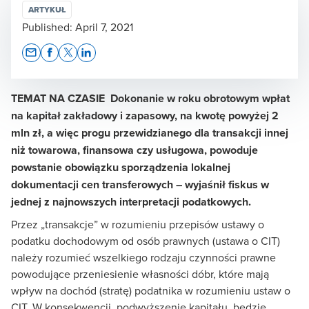
ARTYKUŁ
Published:
April 7, 2021
Opens In A New Window/tab
Opens In A New Window/tab
Opens In A New Window/tab
Opens In A New Window/tab
TEMAT NA CZASIE Dokonanie w roku obrotowym wpłat
na kapitał zakładowy i zapasowy, na kwotę powyżej 2
mln zł, a więc progu przewidzianego dla transakcji innej
niż towarowa, finansowa czy usługowa, powoduje
powstanie obowiązku sporządzenia lokalnej
dokumentacji cen transferowych – wyjaśnił fiskus w
jednej z najnowszych interpretacji podatkowych.
Przez „transakcje” w rozumieniu przepisów ustawy o
podatku dochodowym od osób prawnych (ustawa o CIT)
należy rozumieć wszelkiego rodzaju czynności prawne
powodujące przeniesienie własności dóbr, które mają
wpływ na dochód (stratę) podatnika w rozumieniu ustaw o
CIT. W konsekwencji, podwyższenie kapitału, będzie