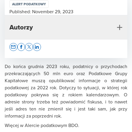
ALERT PODATKOWY
Published:
November 29, 2023
Autorzy
Opens In A New Window/tab
Opens In A New Window/tab
Opens In A New Window/tab
Opens In A New Window/tab
Do końca grudnia 2023 roku, podatnicy o przychodach
przekraczających 50 mln euro oraz Podatkowe Grupy
Kapitałowe muszą opublikować informacje o strategii
Rafał Kowalski
podatkowej za 2022 rok. Dotyczy to sytuacji, w której rok
podatkowy pokrywa się z rokiem kalendarzowym. O
Partner Zarządzający Działem Doradztwa
adresie strony trzeba też powiadomić fiskusa, i to nawet
Podatkowego, doradca podatkowy, prokurent
jeśli adres ten nie zmienił się i jest taki sam, jak przy
informacji za poprzedni rok.
Więcej w Alercie podatkowym BDO.