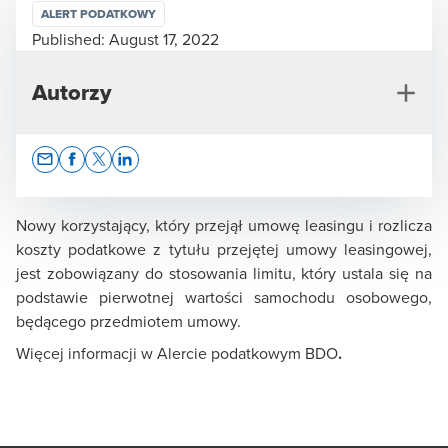
ALERT PODATKOWY
Published:
August 17, 2022
Autorzy
Opens In A New Window/tab
Opens In A New Window/tab
Opens In A New Window/tab
Opens In A New Window/tab
Nowy korzystający, który przejął umowę leasingu i rozlicza
koszty podatkowe z tytułu przejętej umowy leasingowej,
jest zobowiązany do stosowania limitu, który ustala się na
Rafał Kowalski
podstawie pierwotnej wartości samochodu osobowego,
będącego przedmiotem umowy.
Partner Zarządzający Działem Doradztwa
Podatkowego, doradca podatkowy, prokurent
Więcej informacji w Alercie podatkowym BDO
.