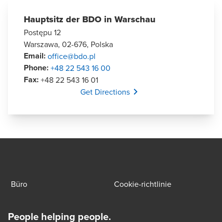
Hauptsitz der BDO in Warschau
Postępu 12
Warszawa, 02-676, Polska
Email
:
office@bdo.pl
Phone
:
+48 22 543 16 00
Fax
:
+48 22 543 16 01
Opens In A New Window/tab
Get Directions
Büro
Cookie-richtlinie
People helping people.